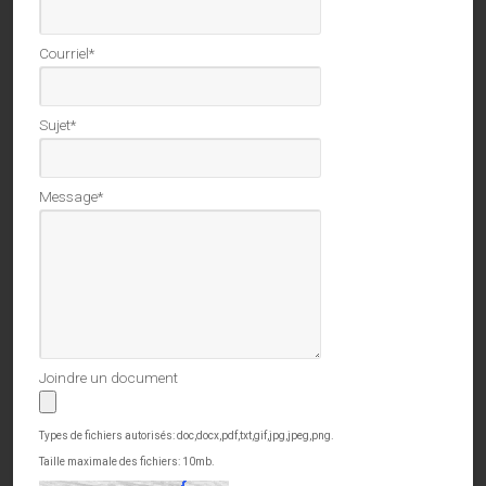
Courriel
*
Sujet
*
Message
*
Joindre un document
Types de fichiers autorisés: doc,docx,pdf,txt,gif,jpg,jpeg,png.
Taille maximale des fichiers: 10mb.