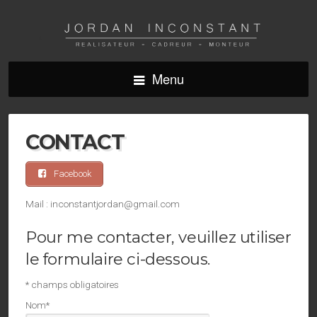
Menu
CONTACT
Facebook
Mail : inconstantjordan@gmail.com
Pour me contacter, veuillez utiliser
le formulaire ci-dessous.
*
champs obligatoires
Nom
*