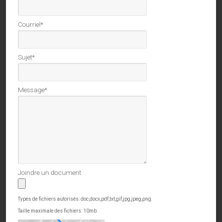
Courriel
*
Sujet
*
Message
*
Joindre un document
Types de fichiers autorisés: doc,docx,pdf,txt,gif,jpg,jpeg,png.
Taille maximale des fichiers: 10mb.