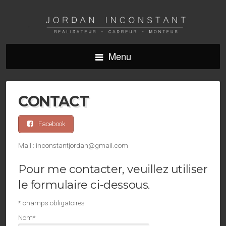
Menu
CONTACT
Facebook
Mail : inconstantjordan@gmail.com
Pour me contacter, veuillez utiliser
le formulaire ci-dessous.
*
champs obligatoires
Nom
*